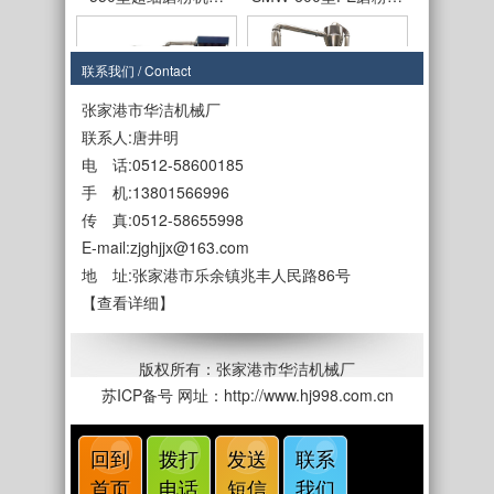
联系我们 / Contact
张家港市华洁机械厂
联系人:唐井明
SMF-650型磨盘式…
SMF-650型PE磨粉…
电 话:0512-58600185
手 机:13801566996
传 真:0512-58655998
E-mail:zjghjjx@163.com
地 址:张家港市乐余镇兆丰人民路86号
【查看详细】
SMF-450型
SMF550型立式磨盘…
版权所有：张家港市华洁机械厂
苏ICP备号
网址：http://www.hj998.com.cn
回到
拨打
发送
联系
SMF-550磨盘式塑…
9孔式SMF-550磨盘…
首页
电话
短信
我们